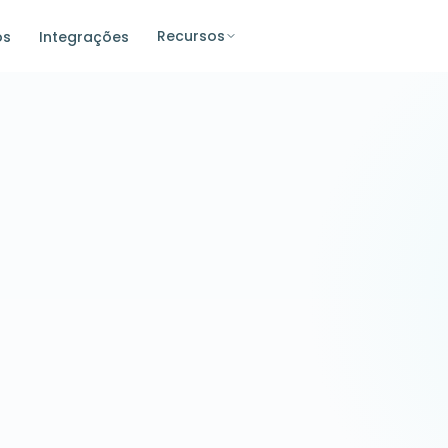
Recursos
os
Integrações
WooCommerce
Sincronizado · há 2s