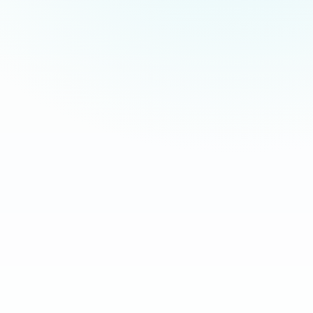
Tap to Pay on iPhone
Oliver Pay · $26.00