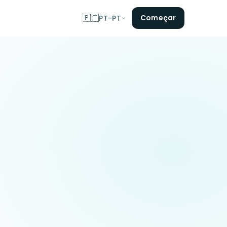
🇵🇹
Começar
PT-PT