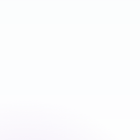
Download for
iPhone & i
Download for
Android