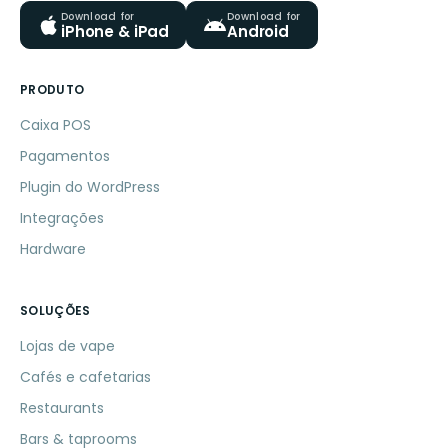
Download for
Download for
iPhone & iPad
Android
PRODUTO
Caixa POS
Pagamentos
Plugin do WordPress
Integrações
Hardware
SOLUÇÕES
Lojas de vape
Cafés e cafetarias
Restaurants
Bars & taprooms