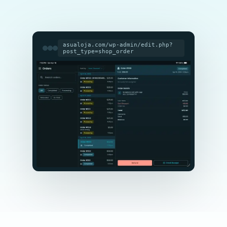
asualoja.com/wp-admin/edit.php?
post_type=shop_order