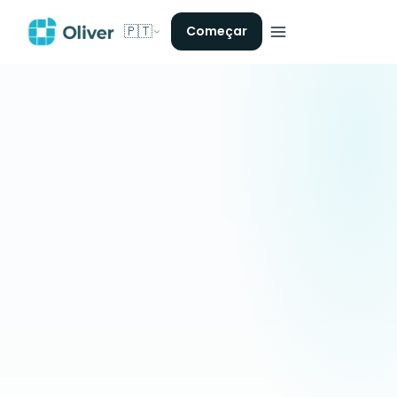
🇵🇹
Começar