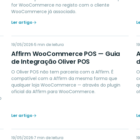
for WooCommerce no registo com o cliente
WooCommerce já associado.
Ler artigo
L
AW
19/05/2026
PAYMENTS
5
min de leitura
1
Affirm WooCommerce POS — Guia
de Integração Oliver POS
d
O Oliver POS não tem parceria com a Affirm. É
O
compatível com a Affirm da mesma forma que
c
qualquer loja WooCommerce — através do plugin
q
oficial da Affirm para WooCommerce.
o
o
Ler artigo
L
19/05/2026
LOYALTY
7
min de leitura
1