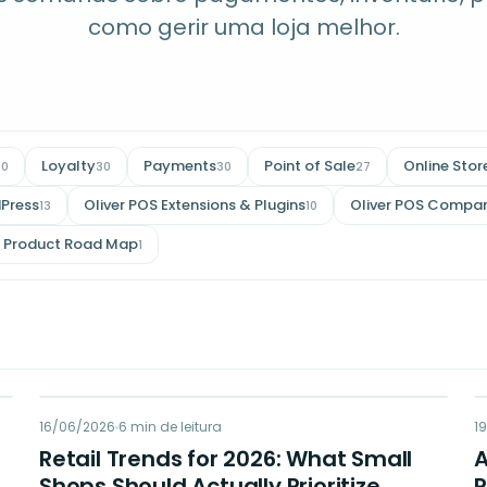
como gerir uma loja melhor.
Loyalty
Payments
Point of Sale
Online Stor
30
30
30
27
Press
Oliver POS Extensions & Plugins
Oliver POS Compar
13
10
Product Road Map
1
RT
16/06/2026
RETAIL TIPS & TRENDS
6
min de leitura
1
Retail Trends for 2026: What Small
Shops Should Actually Prioritize
P