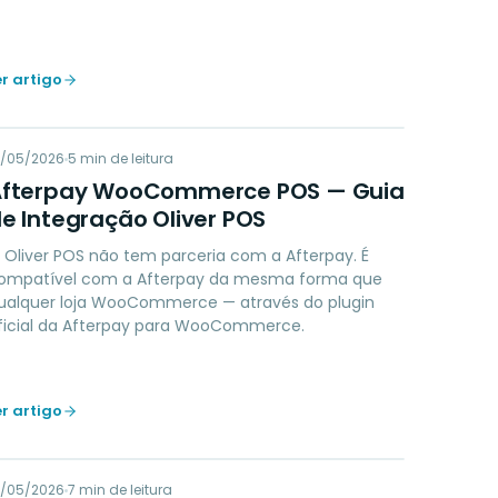
er artigo
AW
9/05/2026
PAYMENTS
5
min de leitura
Afterpay WooCommerce POS — Guia
e Integração Oliver POS
 Oliver POS não tem parceria com a Afterpay. É
ompatível com a Afterpay da mesma forma que
ualquer loja WooCommerce — através do plugin
ficial da Afterpay para WooCommerce.
er artigo
9/05/2026
LOYALTY
7
min de leitura