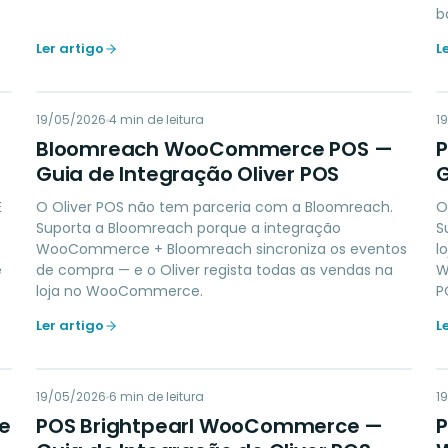
b
Ler artigo
L
BW
19/05/2026
MARKETING
4
min de leitura
1
Bloomreach WooCommerce POS —
Guia de Integração Oliver POS
G
É
O Oliver POS não tem parceria com a Bloomreach.
O
Suporta a Bloomreach porque a integração
S
WooCommerce + Bloomreach sincroniza os eventos
l
e
de compra — e o Oliver regista todas as vendas na
W
loja no WooCommerce.
P
Ler artigo
L
PB
19/05/2026
ACCOUNTING
6
min de leitura
1
e
POS Brightpearl WooCommerce —
P