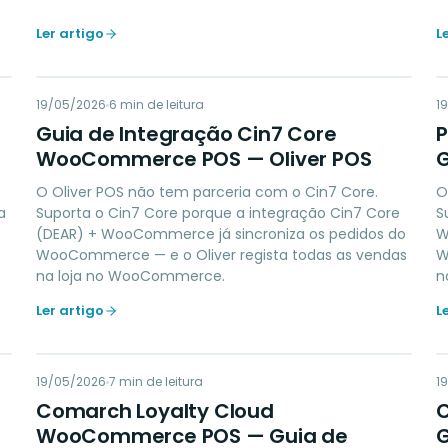
Ler artigo
L
GD
19/05/2026
ACCOUNTING
6
min de leitura
1
Guia de Integração Cin7 Core
WooCommerce POS — Oliver POS
G
O Oliver POS não tem parceria com o Cin7 Core.
O
a
Suporta o Cin7 Core porque a integração Cin7 Core
S
(DEAR) + WooCommerce já sincroniza os pedidos do
W
WooCommerce — e o Oliver regista todas as vendas
W
na loja no WooCommerce.
n
Ler artigo
L
CL
19/05/2026
LOYALTY
7
min de leitura
1
Comarch Loyalty Cloud
WooCommerce POS — Guia de
G