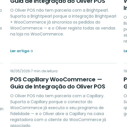
Guia de Integração do Oliver POS
I
a
O Oliver POS não tem parceria com a Brightpearl.
Suporta a Brightpearl porque a integração Brightpearl
O
+ WooCommerce já sincroniza os pedidos do
B
s
WooCommerce — e o Oliver regista todas as vendas
p
na loja no WooCommerce.
s
r
Ler artigo
L
PC
19/05/2026
LOYALTY
7
min de leitura
1
POS Capillary WooCommerce —
Guia de Integração do Oliver POS
G
O Oliver POS não tem parceria com a Capillary.
O
Suporta a Capillary porque o conector do
S
WooCommerce já executa o seu programa de
q
in
fidelidade — e o Oliver abre a Capillary na caixa
g
registadora com o cliente do WooCommerce já
associado.