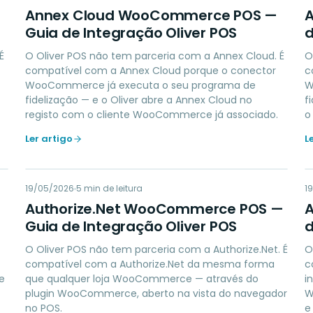
AC
Annex Cloud WooCommerce POS —
Guia de Integração Oliver POS
d
É
O Oliver POS não tem parceria com a Annex Cloud. É
O
compatível com a Annex Cloud porque o conector
c
WooCommerce já executa o seu programa de
W
fidelização — e o Oliver abre a Annex Cloud no
f
registo com o cliente WooCommerce já associado.
o
Ler artigo
L
AN
19/05/2026
PAYMENTS
5
min de leitura
1
Authorize.Net WooCommerce POS —
Guia de Integração Oliver POS
d
O Oliver POS não tem parceria com a Authorize.Net. É
O
compatível com a Authorize.Net da mesma forma
c
e
que qualquer loja WooCommerce — através do
i
plugin WooCommerce, aberto na vista do navegador
W
no POS.
e