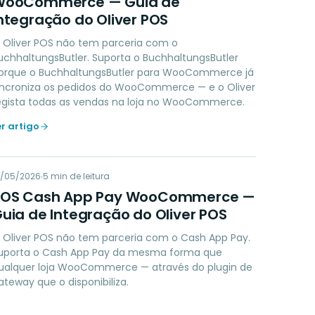
WooCommerce — Guia de
ntegração do Oliver POS
 Oliver POS não tem parceria com o
uchhaltungsButler. Suporta o BuchhaltungsButler
orque o BuchhaltungsButler para WooCommerce já
incroniza os pedidos do WooCommerce — e o Oliver
egista todas as vendas na loja no WooCommerce.
er artigo
PC
9/05/2026
PAYMENTS
5
min de leitura
POS Cash App Pay WooCommerce —
uia de Integração do Oliver POS
 Oliver POS não tem parceria com o Cash App Pay.
uporta o Cash App Pay da mesma forma que
ualquer loja WooCommerce — através do plugin de
ateway que o disponibiliza.