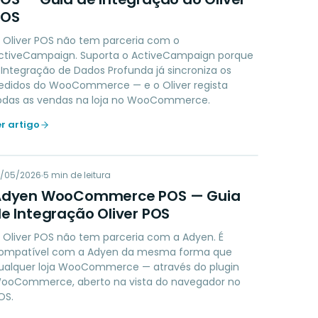
POS
 Oliver POS não tem parceria com o
ctiveCampaign. Suporta o ActiveCampaign porque
 Integração de Dados Profunda já sincroniza os
edidos do WooCommerce — e o Oliver regista
odas as vendas na loja no WooCommerce.
er artigo
AW
9/05/2026
PAYMENTS
5
min de leitura
Adyen WooCommerce POS — Guia
e Integração Oliver POS
 Oliver POS não tem parceria com a Adyen. É
ompatível com a Adyen da mesma forma que
ualquer loja WooCommerce — através do plugin
ooCommerce, aberto na vista do navegador no
OS.