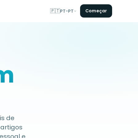
🇵🇹
Começar
PT-PT
m
is de
 artigos
essoal e