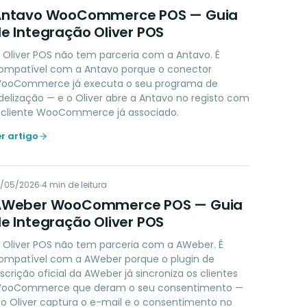
AW
Antavo WooCommerce POS — Guia
e Integração Oliver POS
 Oliver POS não tem parceria com a Antavo. É
ompatível com a Antavo porque o conector
ooCommerce já executa o seu programa de
idelização — e o Oliver abre a Antavo no registo com
 cliente WooCommerce já associado.
er artigo
AW
9/05/2026
MARKETING
4
min de leitura
AWeber WooCommerce POS — Guia
e Integração Oliver POS
 Oliver POS não tem parceria com a AWeber. É
ompatível com a AWeber porque o plugin de
nscrição oficial da AWeber já sincroniza os clientes
ooCommerce que deram o seu consentimento —
 o Oliver captura o e-mail e o consentimento no