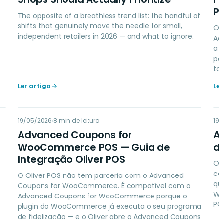
The opposite of a breathless trend list: the handful of
shifts that genuinely move the needle for small,
O
independent retailers in 2026 — and what to ignore.
A
a
p
t
Ler artigo
L
AC
19/05/2026
LOYALTY
8
min de leitura
1
Advanced Coupons for
WooCommerce POS — Guia de
d
Integração Oliver POS
O
c
O Oliver POS não tem parceria com o Advanced
q
Coupons for WooCommerce. É compatível com o
W
Advanced Coupons for WooCommerce porque o
P
plugin do WooCommerce já executa o seu programa
de fidelização — e o Oliver abre o Advanced Coupons