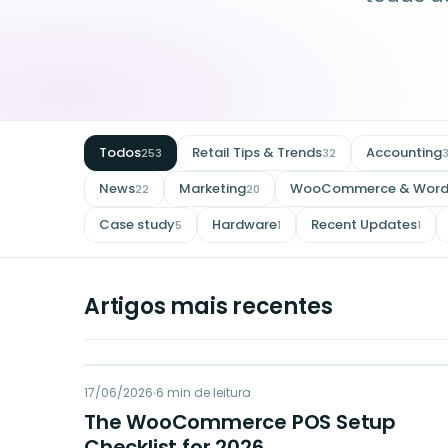
Todos
Retail Tips & Trends
Accounting
253
32
News
Marketing
WooCommerce & Word
22
20
Case study
Hardware
Recent Updates
5
1
1
Artigos mais recentes
WP
17/06/2026
POINT OF SALE
6
min de leitura
The WooCommerce POS Setup
Checklist for 2026