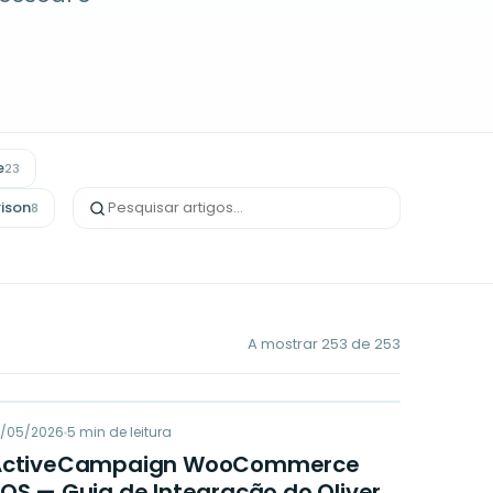
e
23
ison
8
A mostrar
253
de
253
AW
9/05/2026
MARKETING
5
min de leitura
ActiveCampaign WooCommerce
OS — Guia de Integração do Oliver