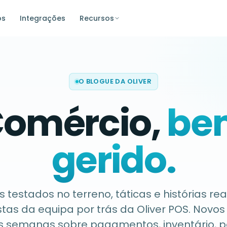
os
Integrações
Recursos
O BLOGUE DA OLIVER
omércio,
be
gerido.
s testados no terreno, táticas e histórias rea
stas da equipa por trás da Oliver POS. Novos
s semanas sobre pagamentos, inventário, p