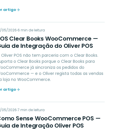
er artigo
PC
9/05/2026
ACCOUNTING
6
min de leitura
POS Clear Books WooCommerce —
uia de Integração do Oliver POS
 Oliver POS não tem parceria com o Clear Books.
uporta o Clear Books porque o Clear Books para
ooCommerce já sincroniza os pedidos do
ooCommerce — e o Oliver regista todas as vendas
a loja no WooCommerce.
er artigo
CS
9/05/2026
LOYALTY
7
min de leitura
Como Sense WooCommerce POS —
uia de Integração Oliver POS