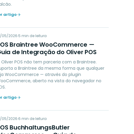
alcão.
er artigo
PB
9/05/2026
PAYMENTS
5
min de leitura
POS Braintree WooCommerce —
uia de Integração do Oliver POS
 Oliver POS não tem parceria com a Braintree.
uporta a Braintree da mesma forma que qualquer
oja WooCommerce — através do plugin
ooCommerce, aberto na vista do navegador no
OS.
er artigo
PB
9/05/2026
ACCOUNTING
6
min de leitura
OS BuchhaltungsButler