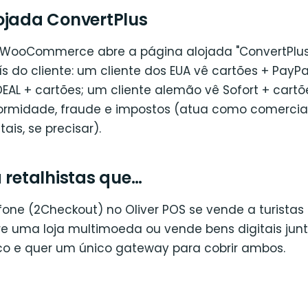
ojada ConvertPlus
 WooCommerce abre a página alojada "ConvertPlus"
 do cliente: um cliente dos EUA vê cartões + PayPa
EAL + cartões; um cliente alemão vê Sofort + cartõe
ormidade, fraude e impostos (atua como comercia
ais, se precisar).
 retalhistas que…
fone (2Checkout) no Oliver POS se vende a turistas 
re uma loja multimoeda ou vende bens digitais j
sico e quer um único gateway para cobrir ambos.