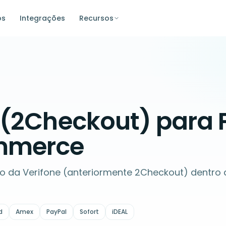
os
Integrações
Recursos
 (2Checkout) para
merce
do da Verifone (anteriormente 2Checkout) dentro
d
Amex
PayPal
Sofort
iDEAL