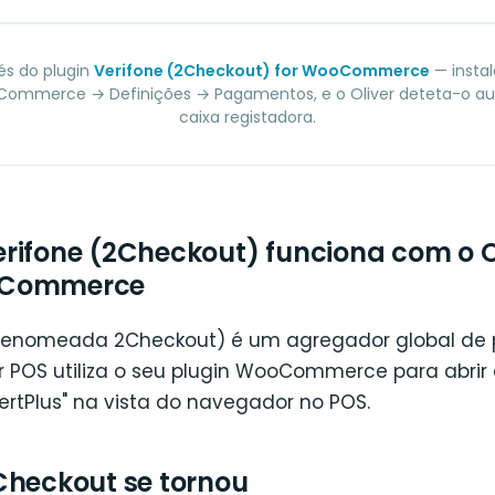
és do plugin
Verifone (2Checkout) for WooCommerce
— instal
ommerce → Definições → Pagamentos, e o Oliver deteta-o a
caixa registadora.
rifone (2Checkout) funciona com o O
oCommerce
a renomeada 2Checkout) é um agregador global d
ver POS utiliza o seu plugin WooCommerce para abrir
ertPlus" na vista do navegador no POS.
Checkout se tornou