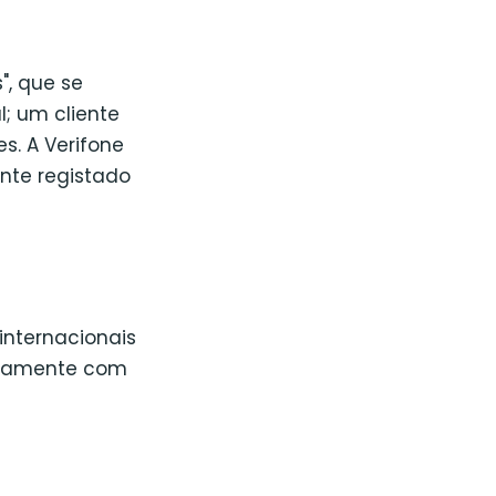
, que se
l; um cliente
s. A Verifone
nte registado
internacionais
untamente com