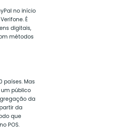
Pal no início
Verifone. É
ns digitais,
 com métodos
0 países. Mas
 um público
 agregação da
artir da
todo que
no POS.