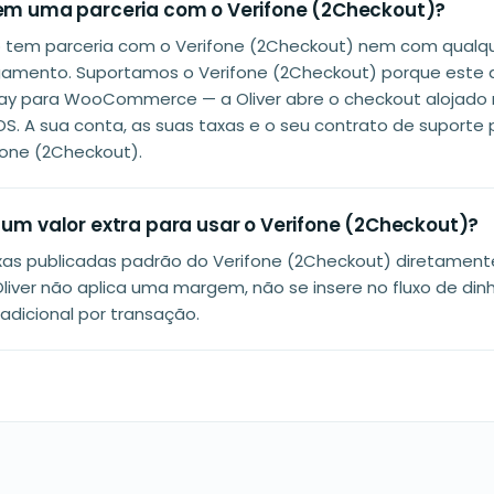
tem uma parceria com o Verifone (2Checkout)?
ão tem parceria com o Verifone (2Checkout) nem com qualq
mento. Suportamos o Verifone (2Checkout) porque este di
ay para WooCommerce — a Oliver abre o checkout alojado 
S. A sua conta, as suas taxas e o seu contrato de supor
ifone (2Checkout).
a um valor extra para usar o Verifone (2Checkout)?
xas publicadas padrão do Verifone (2Checkout) diretament
liver não aplica uma margem, não se insere no fluxo de din
adicional por transação.