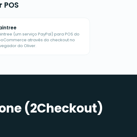
r POS
aintree
aintree (um serviço PayPal) para POS do
oCommerce através do checkout no
vegador do Oliver.
fone (2Checkout)