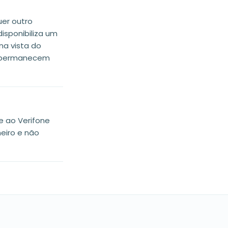
uer outro
sponibiliza um
na vista do
te permanecem
e ao Verifone
heiro e não