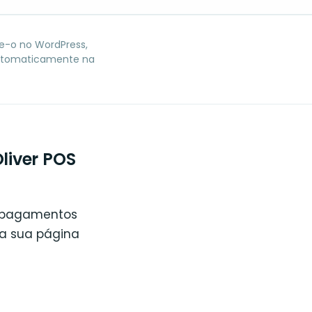
e-o no WordPress,
utomaticamente na
liver POS
e pagamentos
 a sua página