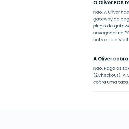
O Oliver POS 
Não. A Oliver n
gateway de paga
plugin de gatew
navegador no PO
entre si e o Ver
A Oliver cobr
Não. Paga as ta
(2Checkout). A O
cobra uma taxa 