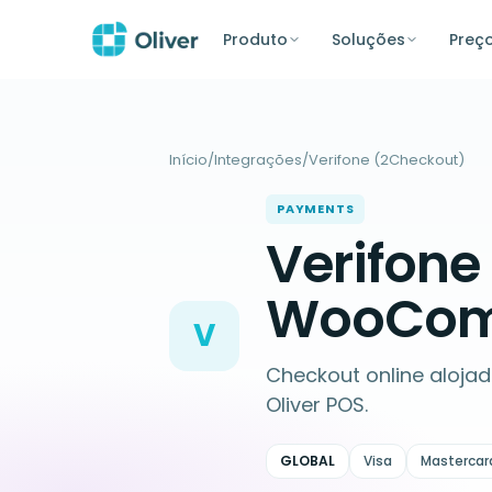
Produto
Soluções
Preç
Início
/
Integrações
/
Verifone (2Checkout)
PAYMENTS
Verifone
WooCom
V
Checkout online aloja
Oliver POS.
GLOBAL
Visa
Mastercar