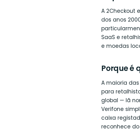
A 2Checkout e
dos anos 2000,
particularment
SaaS e retalh
e moedas loca
Porque é q
A maioria das
para retalhis
global — lã n
Verifone simp
caixa regista
reconhece do 