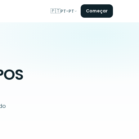
🇵🇹
Começar
PT-PT
 POS
 do