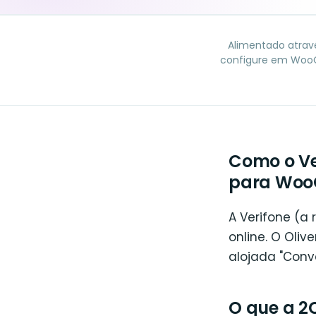
Alimentado atrav
configure em WooC
Como o Ve
para Wo
A Verifone (
online. O Oli
alojada "Conv
O que a 2