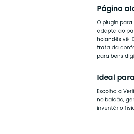
Página al
O plugin para
adapta ao país
holandês vê iD
trata da conf
para bens digit
Ideal para
Escolha a Veri
no balcão, ge
inventário fí