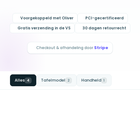
Voorgekoppeld met Oliver
PCI-gecertificeerd
Gratis verzending in de VS
30 dagen retourrecht
Stripe
Checkout & afhandeling door
Alles
Tafelmodel
Handheld
4
2
1