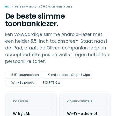
Op voorraad
STRIPE
TERMINAL · VERIFONE
STRIPE TERMINAL · S700 VAN VERIFONE
De beste slimme
toonbanklezer.
Een volwaardige slimme Android-lezer met
een helder 5,5-inch touchscreen. Staat naast
de iPad, draait de Oliver-companion-app en
accepteert elke pas en wallet tegen hetzelfde
persoonlijke tarief.
5,5" touchscreen
Contactloos · Chip · Swipe
Wifi · Ethernet
PCI PTS 6.x
KOPPELEN
CONNECTIVITEIT
Wifi / LAN
Wi-Fi + ethernet