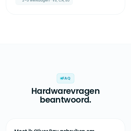
2–5 werkdagen · VS, CA, EU
FAQ
Hardwarevragen
beantwoord.