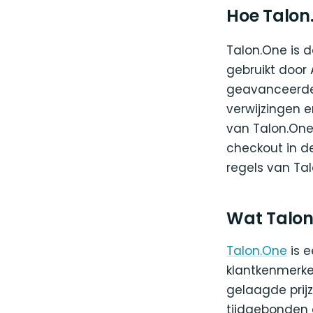
Hoe Talon
Talon.One is d
gebruikt door 
geavanceerde 
verwijzingen 
van Talon.On
checkout in d
regels van Ta
Wat Talo
Talon.One
is e
klantkenmerke
gelaagde prij
tijdgebonden 