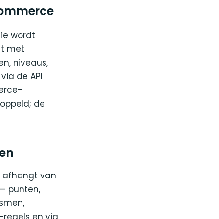
oCommerce
die wordt
st met
n, niveaus,
via de API
erce-
oppeld; de
en
at afhangt van
— punten,
ismen,
regels en via