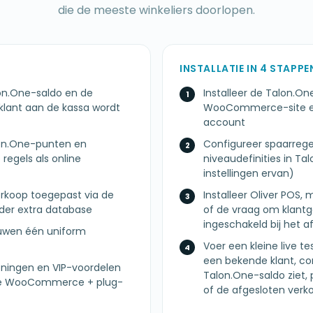
die de meeste winkeliers doorlopen.
INSTALLATIE IN 4 STAPPE
on.One-saldo en de
Installeer de Talon.
klant aan de kassa wordt
WooCommerce-site en
account
lon.One-punten en
Configureer spaarrege
regels als online
niveaudefinities in 
instellingen ervan)
erkoop toegepast via de
Installeer Oliver POS, 
der extra database
of de vraag om klantg
ingeschakeld bij het 
ouwen één uniform
Voer een kleine live t
een bekende klant, co
oningen en VIP-voordelen
Talon.One-saldo ziet, 
fde WooCommerce + plug-
of de afgesloten ver