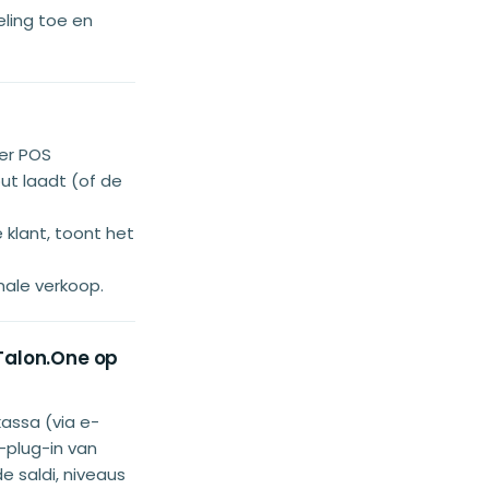
eling toe en
er POS
t laadt (of de
klant, toont het
male verkoop.
Talon.One op
assa (via e-
-plug-in van
e saldi, niveaus