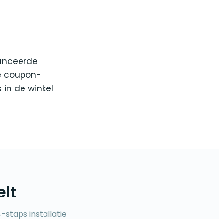
vanceerde
e coupon-
s in de winkel
elt
-staps installatie