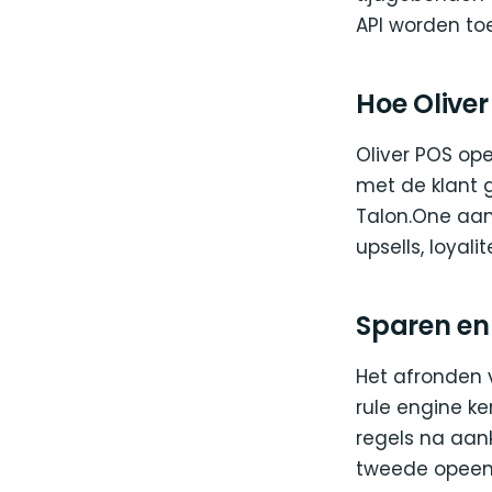
API worden toe
Hoe Oliver
Oliver POS o
met de klant
Talon.One aan
upsells, loyal
Sparen en
Het afronden v
rule engine ke
regels na aan
tweede opeen