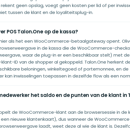
r rekent geen opslag, voegt geen kosten per lid of per inwiss
niet tussen de klant en de loyaliteitsplug-in.
ver POS Talon.One op de kassa?
nier als het een WooCommerce-betaalgateway opent. Oliv
browserweergave in de kassa die de WooCommerce-checkou
weergave, waar de plug-in er een beschikbaar stelt) met de
nt-ID van de shopper al gekoppeld. Talon.One herkent de 
schikbare beloningen, winkeltegoed of portemonnee, en de
 kan inwisselingen toepassen in dezelfde flow als een nor
medewerker het saldo en de punten van de klant in 
koppelt de WooCommerce-klant aan de browsersessie in de k
of een nieuwe klantenkaart), dus wanneer de WooCommerce
browserweergave laadt, weet deze al wie de klant is. Dezelfd