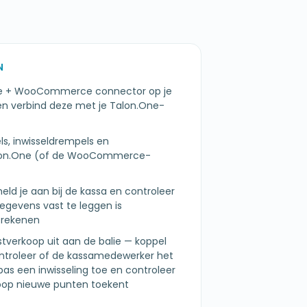
N
One + WooCommerce connector op je
 verbind deze met je Talon.One-
ls, inwisseldrempels en
Talon.One (of de WooCommerce-
meld je aan bij de kassa en controleer
egevens vast te leggen is
afrekenen
estverkoop uit aan de balie — koppel
ntroleer of de kassamedewerker het
pas een inwisseling toe en controleer
koop nieuwe punten toekent