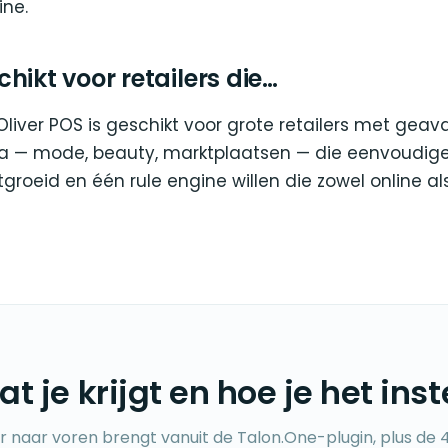
ine.
hikt voor retailers die…
Oliver POS is geschikt voor grote retailers met gea
a — mode, beauty, marktplaatsen — die eenvoudig
ntgroeid en één rule engine willen die zowel online al
t je krijgt en hoe je het inst
er naar voren brengt vanuit de Talon.One-plugin, plus de 4