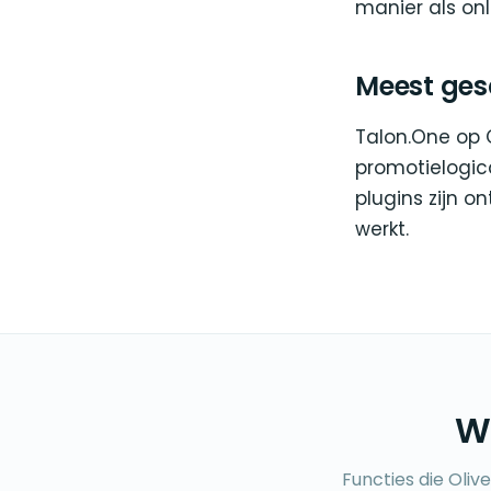
manier als onl
Meest gesc
Talon.One op 
promotielogic
plugins zijn o
werkt.
Wa
Functies die Oliv