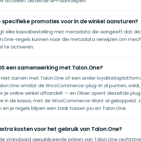
 activeert dezelfde API-aanroepen.
 specifieke promoties voor in de winkel aansturen?
agt elke kassabestelling met metadata die aangeeft dat de
on.One-regels kunnen naar die metadata verwijzen om mec
el te activeren.
POS een samenwerking met Talon.One?
t niet samen met Talon.One of een ander loyaliteitsplatform
lon.One omdat de WooCommerce-plug-in al punten, saldi,
r je online winkel afhandelt — en Oliver opent diezelfde plug
 in de kassa, met de WooCommerce-klant al gekoppeld. J
n en je regels blijven een zaak tussen jou en Talon.One.
extra kosten voor het gebruik van Talon.One?
 de standaard gepubliceerde prijzen van Talon.One rechtstr