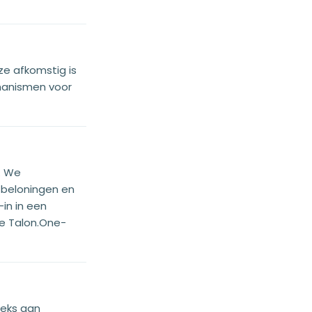
ze afkomstig is
hanismen voor
. We
 beloningen en
-in in een
e Talon.One-
eeks aan