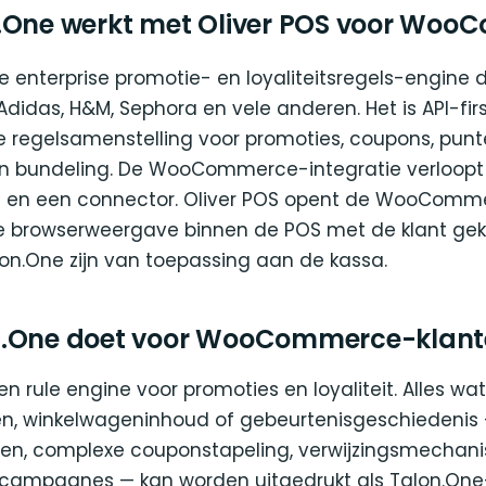
.One werkt met Oliver POS voor Wo
e enterprise promotie- en loyaliteitsregels-engine 
Adidas, H&M, Sephora en vele anderen. Het is API-fir
regelsamenstelling voor promoties, coupons, punte
en bundeling. De WooCommerce-integratie verloopt 
e en een connector. Oliver POS opent de WooComm
e browserweergave binnen de POS met de klant gek
lon.One zijn van toepassing aan de kassa.
n.One doet voor WooCommerce-klant
en rule engine voor promoties en loyaliteit. Alles w
n, winkelwageninhoud of gebeurtenisgeschiedenis 
zen, complexe couponstapeling, verwijzingsmechan
campagnes — kan worden uitgedrukt als Talon.One-