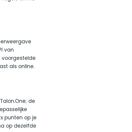
serweergave
I van
, voorgestelde
st als online.
 Talon.One; de
epasselijke
x punten op je
a op dezelfde