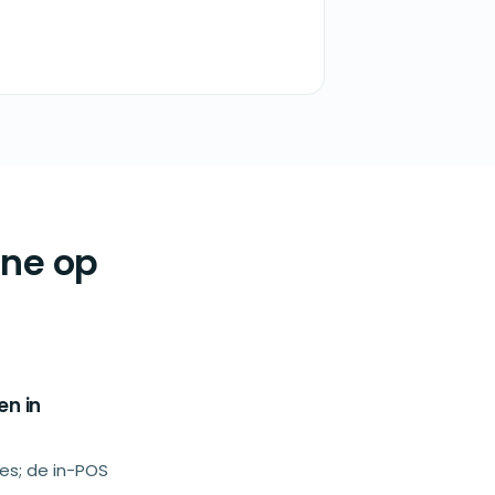
One op
en in
s; de in-POS