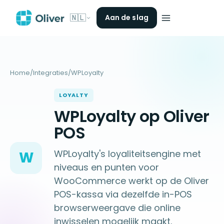
🇳🇱
Aan de slag
Home
/
Integraties
/
WPLoyalty
LOYALTY
WPLoyalty op Oliver
POS
WPLoyalty's loyaliteitsengine met
W
niveaus en punten voor
WooCommerce werkt op de Oliver
POS-kassa via dezelfde in-POS
browserweergave die online
inwisselen mogelijk maakt.