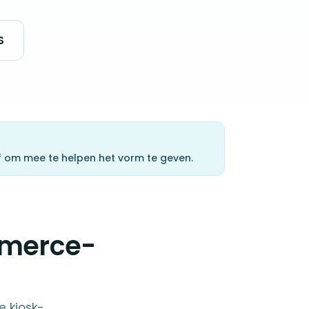
S
 om mee te helpen het vorm te geven.
mmerce-
e kiosk-