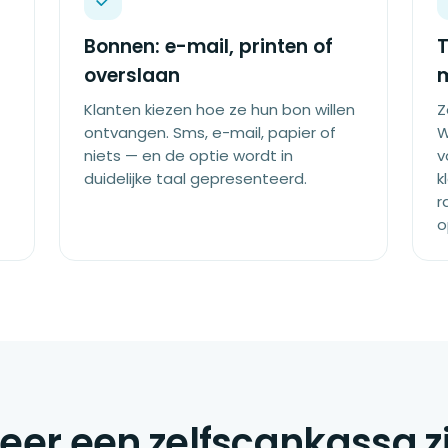
Bonnen: e-mail, printen of
T
overslaan
Klanten kiezen hoe ze hun bon willen
Z
ontvangen. Sms, e-mail, papier of
W
niets — en de optie wordt in
v
duidelijke taal gepresenteerd.
k
r
o
er een zelfscankassa zi