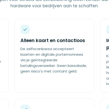
hardware voor bedrijven aan te schaffen.
Alleen kaart en contactloos
I
De zelfscankassa accepteert
kaarten en digitale portemonnees
K
via je geïntegreerde
e
p
betalingsverwerker. Geen kassalade,
l
geen risico's met contant geld.
h
a
h