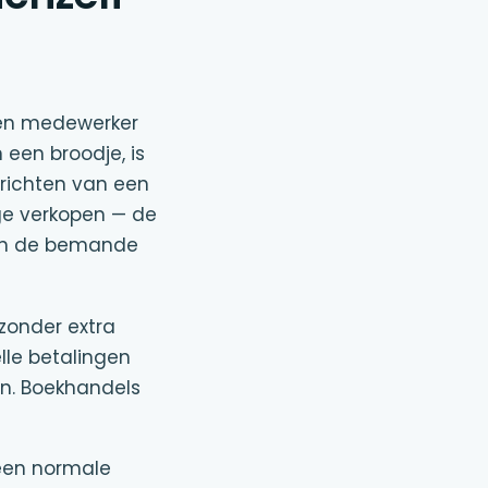
een medewerker
een broodje, is
nrichten van een
ge verkopen — de
 van de bemande
zonder extra
lle betalingen
en. Boekhandels
 een normale