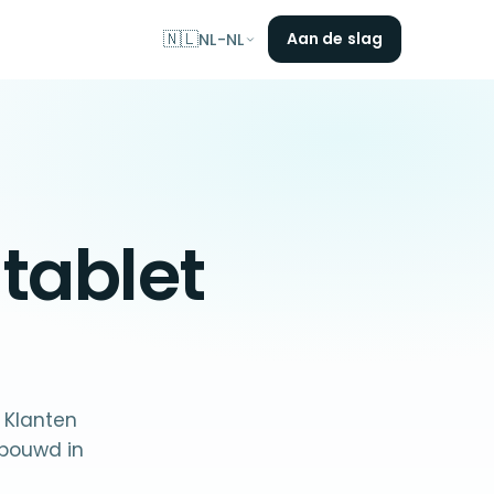
🇳🇱
Aan de slag
NL-NL
e
tablet
 Klanten
ebouwd in