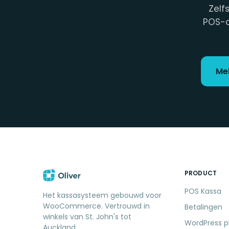
Zelf
POS-a
Mel
PRODUCT
POS Kassa
Het kassasysteem gebouwd voor
WooCommerce. Vertrouwd in
Betalingen
winkels van St. John's tot
WordPress p
Auckland.