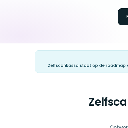
Zelfscankassa staat op de roadmap v
Zelfsc
Ontworp