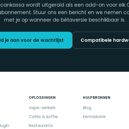
scankassa wordt uitgerold als een add-on voor elk O
bonnement. Stuur ons een bericht en we nemen c
met je op wanneer de bètaversie beschikbaar is.
d je aan voor de wachtlijst
Compatibele hardw
OPLOSSINGEN
HULPBRONNEN
Vape-winkels
Blog
Cafés & koffie
Kennisbank
lugin
Restaurants