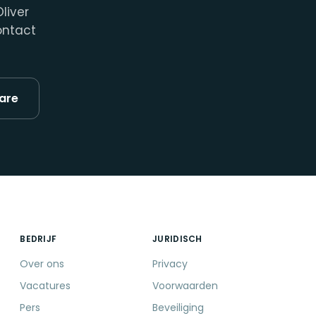
liver
ontact
are
BEDRIJF
JURIDISCH
Over ons
Privacy
Vacatures
Voorwaarden
Pers
Beveiliging