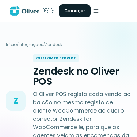
🇵🇹
Começar
Início
/
Integrações
/
Zendesk
CUSTOMER SERVICE
Zendesk no Oliver
POS
O Oliver POS regista cada venda ao
Z
balcão no mesmo registo de
cliente WooCommerce do qual o
conector Zendesk for
WooCommerce lê, para que os
agentes vejam as encomendas da